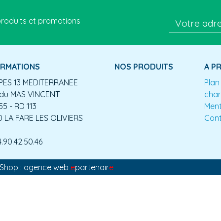
roduits et promotions
ORMATIONS
NOS PRODUITS
A P
ES 13 MEDITERRANEE
Plan
du MAS VINCENT
char
55 - RD 113
Ment
0 LA FARE LES OLIVIERS
Con
4.90.42.50.46
aShop : agence web
e
partenair
e