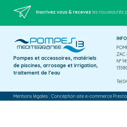
Inscrivez vous & recevez
les nouveautés p
INF
POMP
ZAC 
Pompes et accessoires, matériels
N° 14
de piscines, arrosage et irrigation,
1358
traitement de l’eau
Tel:0
Mentions légales
|
Conception site e-commerce Prest