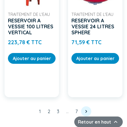
TRAITEMENT DE L'EAU
TRAITEMENT DE L'EAU
RESERVOIR A
RESERVOIR A
VESSIE 100 LITRES
VESSIE 24 LITRES
VERTICAL
SPHERE
Prix
Prix
223,78 € TTC
71,59 € TTC
Ajouter au panier
Ajouter au panier
Suivant
1
2
3
…
7


Retour en haut