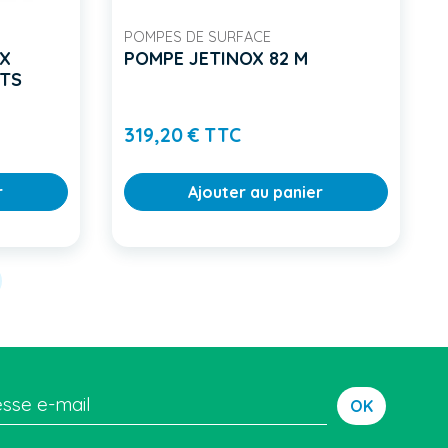
POMPES DE SURFACE
OX
POMPE JETINOX 82 M
LTS
Prix
319,20 € TTC
r
Ajouter au panier
vant
OK