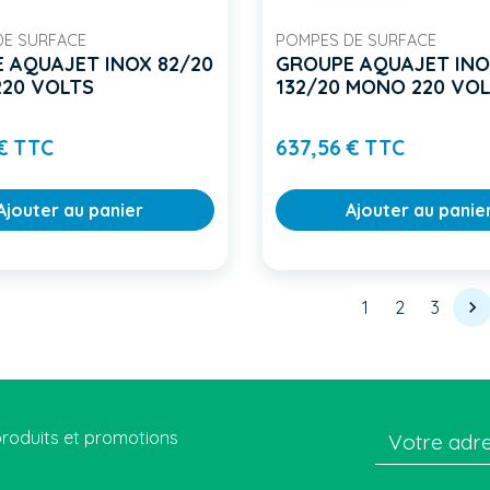
DE SURFACE
POMPES DE SURFACE
 AQUAJET INOX 82/20
GROUPE AQUAJET IN
20 VOLTS
132/20 MONO 220 VO
Prix
Prix
 € TTC
637,56 € TTC
Ajouter au panier
Ajouter au panie
Sui
1
2
3

roduits et promotions