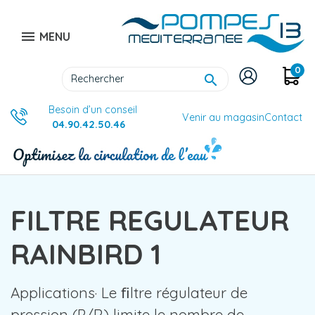

MENU
0

Besoin d’un conseil
Venir au magasin
Contact
04.90.42.50.46
FILTRE REGULATEUR
RAINBIRD 1
Applications· Le ﬁltre régulateur de
pression (P/R) limite le nombre de