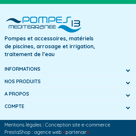
Pompes et accessoires, matériels
de piscines, arrosage et irrigation,
traitement de l’eau
INFORMATIONS
NOS PRODUITS
A PROPOS
COMPTE
Mentions légales
|
Conception site e-commerce
PrestaShop : agence web
e
partenair
e