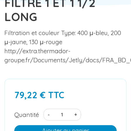
FILTRE 1 ET 1 1/2
LONG
Filtration et couleur Type: 400 μ-bleu, 200
μ-jaune, 130 μ-rouge
http://extra.thermador-
groupe.fr/Documents/Jetly/docs/FRA_BD_C
79,22 € TTC
Quantité
-
+
Ajouter au panier