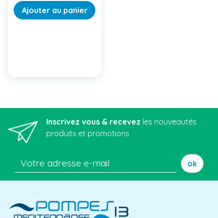
Ajouter au panier
Inscrivez vous & recevez
les nouveautés
produits et promotions
ok