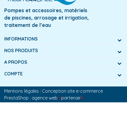
Pompes et accessoires, matériels
de piscines, arrosage et irrigation,
traitement de l’eau
INFORMATIONS
NOS PRODUITS
A PROPOS
COMPTE
Mentions légales
|
Conception site e-commerce
PrestaShop : agence web
e
partenair
e