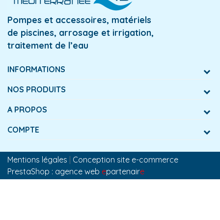
Pompes et accessoires, matériels
de piscines, arrosage et irrigation,
traitement de l’eau
INFORMATIONS
NOS PRODUITS
A PROPOS
COMPTE
Mentions légales
|
Conception site e-commerce
PrestaShop : agence web
e
partenair
e