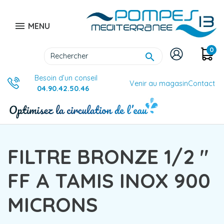

MENU
0

Besoin d’un conseil
Venir au magasin
Contact
04.90.42.50.46
FILTRE BRONZE 1/2 "
FF A TAMIS INOX 900
MICRONS