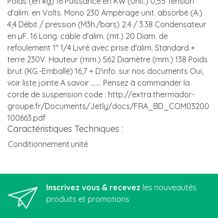
Poids (en kg) 16 Puissance en KW (Unit.) 0,55 Tension
d'alim. en Volts. Mono 230 Ampèrage unit. absorbé (A.)
4,4 Débit / pression (M3h./bars) 2.4 / 3.38 Condensateur
en µF. 16 Long. cable d'alim. (mt.) 20 Diam. de
refoulement 1" 1/4 Livré avec prise d'alim. Standard +
terre 230V. Hauteur (mm.) 562 Diamètre (mm.) 138 Poids
brut (KG.-Emballé) 16,7 + D'info. sur nos documents Oui,
voir liste jointe A savoir ....... Pensez à commander la
corde de suspension code : http://extra.thermador-
groupe.fr/Documents/Jetly/docs/FRA_BD_COM03200
100663.pdf
Caractéristiques Techniques :
Conditionnement
unité
Inscrivez vous & recevez
les nouveautés
produits et promotions