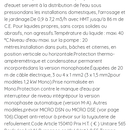
d'eauet servent à la distribution de l'eau sous
pressiondans les installations domestiques, l'arrosage et
le jardinage.De 0,9 à 7,2 m3/h avec HMT jusqu'à 86 m de
C.E. Pour liquides propres, sans corps solides ou
abrasifs, non agressifs.Température du liquide : maxi. 40
°C.Niveau d'eau maxi. sur la pompe : 20
mètres.Installation dans puits, bâches et citernes, en
position verticale ou horizontale.Protection thermo-
ampèremétrique et condensateur permanent
incorporésdans la version monophasée.Équipées de 20
m de câble électrique, 3 ou 4 x 1 mm2 (3 x 1,5 mm2pour
modèles 1,2 kW Mono).Prise normalisée en
Mono.Protection contre le manque d'eau par
interrupteur de niveau intégrépour la version
monophasée automatique (version M-A). Autres
modèles,prévoir MICRO DSN ou MICRO DSE (voir page
106).Clapet anti-retour à prévoir sur la tuyauterie de
refoulement.Code Article 150410 Prix H.T. ( € ) Unitaire 565