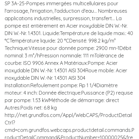
SP 3A-25-Pompes immergées multicellulaires pour
l'arrosage, l'irrigation, l'adduction d'eau... Nombreuses
applications industrielles, surpression, transfert... La
pompe est entièrement en Acier inoxydable DIN W.-Nr.
DIN W.-Nr. 1.4301. Liquide:Température de liquide maxi.: 40
°CTempérature liquide: 20 °CDensité: 998.2 kg/m³
Technique:Vitesse pour donnée pompe: 2900 mn-1Débit
nominal: 3 m³/hPression nominale: 111 mTolérance de
courbe: ISO 9906 Annex A Matériaux:Pompe: Acier
inoxydable DIN W.-Nr. 1.4301 AISI 304Roue mobile: Acier
inoxydable DIN W.-Nr. 1.4301 AISI 304
Installation:Refoulement pompe: Rp 1 1/4Diamètre
moteur: 4 inch: Donnée électrique:Puissance (P2) requise
par pompe: 1.53 kWMéthode de démarrage: direct
Autres:Poids net: 6.8 kg
http://net.grundfos.com/Appl/WebCAPS/ProductDetail
Ctrl?
cmd=com.grundfos.webcaps.productdetail.commands.P
roductDetailCommand&ProductNumber=10000025&fre