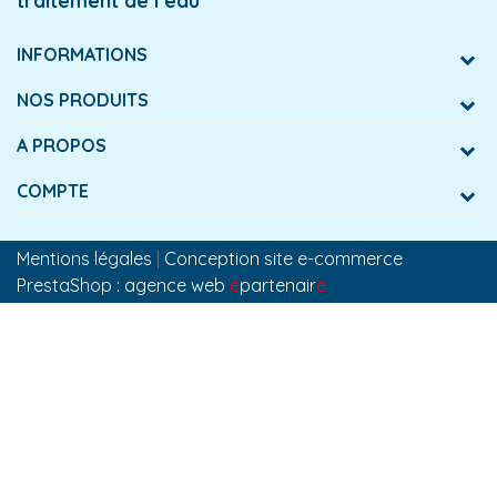
traitement de l’eau
INFORMATIONS
NOS PRODUITS
A PROPOS
COMPTE
Mentions légales
|
Conception site e-commerce
PrestaShop : agence web
e
partenair
e