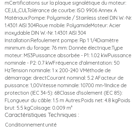
mCertifications sur la plaque signalétique du moteur:
CE,UL,CULTolérance de courbe: ISO 9906 Annex A
Matériaux:Pompe: Polyamide / Stainless steel DIN W.-Nr.
1.4301 AISI 304Roue mobile: PolyamideMoteur: Acier
inoxydable DIN W.-Nr. 1.4301 AISI 304
Installation:Refoulement pompe: Rp 1 1/4Diamètre
minimum du forage: 76 mm: Donnée électrique:Type
moteur: MS3Puissance absorbée - P1: 1.02 kWPuissance
nominale - P2: 0.7 kWFréquence d'alimentation: 50
HzTension nominale: 1 x 200-240 VMéthode de
démarrage: directCourant nominal: 5.2 AFacteur de
puissance: 1,00Vitesse nominale: 10700 mn-1Indice de
protection (IEC 34-5): 68Classe d'isolement (IEC 85):
FLongueur du câble: 1.5 m Autres:Poids net: 4.8 kgPoids
brut: 5.5 kgColisage: 0.009 m³
Caractéristiques Techniques :
Conditionnement
unité