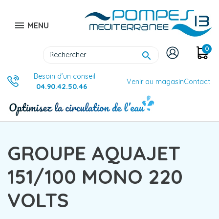

MENU
0

Besoin d’un conseil
Venir au magasin
Contact
04.90.42.50.46
GROUPE AQUAJET
151/100 MONO 220
VOLTS