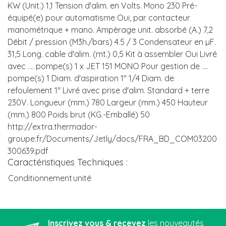
KW (Unit.) 1,1 Tension d'alim. en Volts. Mono 230 Pré-
équipé(e) pour automatisme Oui, par contacteur
manométrique + mano. Ampèrage unit. absorbé (A.) 7,2
Débit / pression (M3h./bars) 4.5 / 3 Condensateur en µF.
31,5 Long. cable d'alim. (mt.) 0,5 Kit à assembler Oui Livré
avec .... pompe(s) 1 x JET 151 MONO Pour gestion de ....
pompe(s) 1 Diam. d'aspiration 1" 1/4 Diam. de
refoulement 1" Livré avec prise d'alim. Standard + terre
230V. Longueur (mm.) 780 Largeur (mm.) 450 Hauteur
(mm.) 800 Poids brut (KG.-Emballé) 50
http://extra.thermador-
groupe.fr/Documents/Jetly/docs/FRA_BD_COM03200
300639.pdf
Caractéristiques Techniques :
Conditionnement
unité
Inscrivez vous & recevez
les nouveautés