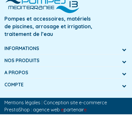
Pompes et accessoires, matériels
de piscines, arrosage et irrigation,
traitement de l’eau
INFORMATIONS
NOS PRODUITS
A PROPOS
COMPTE
Mentions légales
|
Conception site e-commerce
PrestaShop : agence web
e
partenair
e