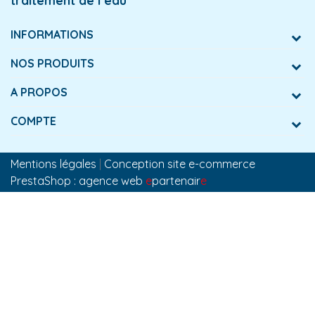
traitement de l’eau
INFORMATIONS
NOS PRODUITS
A PROPOS
COMPTE
Mentions légales
|
Conception site e-commerce
PrestaShop : agence web
e
partenair
e