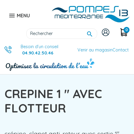

MENU
0

Besoin d’un conseil
Venir au magasin
Contact
04.90.42.50.46
CREPINE 1 " AVEC
FLOTTEUR
crépine, clapet anti-retour avec sortie 1"