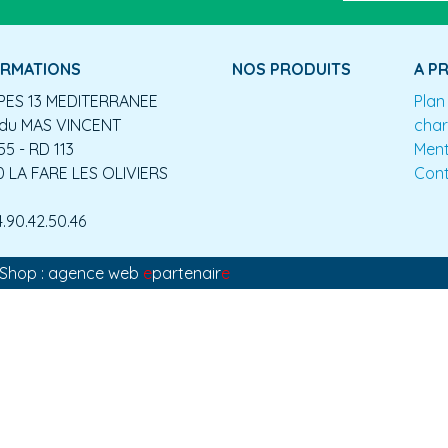
ORMATIONS
NOS PRODUITS
A P
ES 13 MEDITERRANEE
Plan
du MAS VINCENT
char
55 - RD 113
Ment
0 LA FARE LES OLIVIERS
Con
4.90.42.50.46
aShop : agence web
e
partenair
e