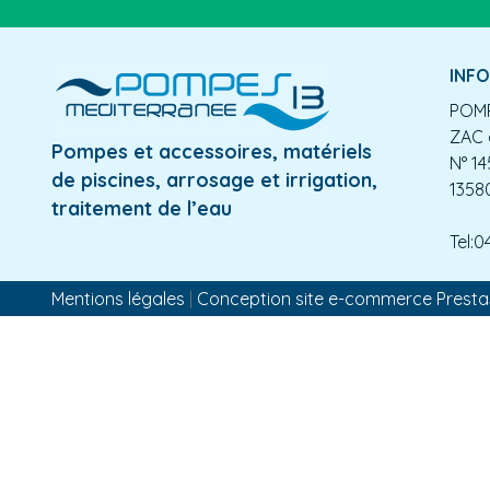
INF
POMP
ZAC 
Pompes et accessoires, matériels
N° 14
de piscines, arrosage et irrigation,
1358
traitement de l’eau
Tel:0
Mentions légales
|
Conception site e-commerce Prest