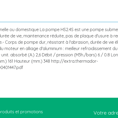
onnelle ou domestique La pompe HS2.4S est une pompe submer
 durée de vie, maintenance réduite, pas de plaque d'usure à 
Corps de pompe dur, résistant à l'abrasion, durée de vie élevé
 du moteur en alliage d'aluminium : meilleur refroidissement d
nit. absorbé (A.) 2,6 Débit / pression (M3h./bars) 6 / 0.8 Long.
m.) 161 Hauteur (mm.) 348 http://extra.thermador-
0401447.pdf
roduits et promotions