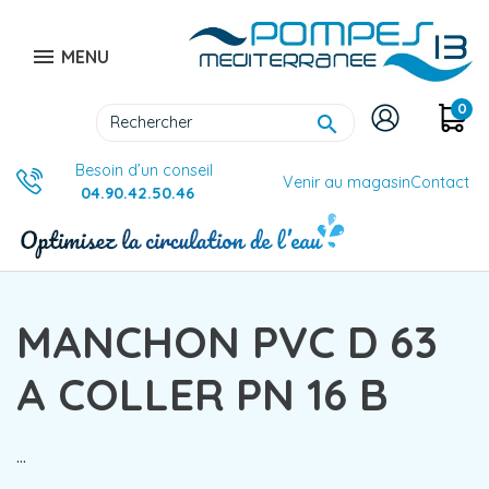

MENU
0

Besoin d’un conseil
Venir au magasin
Contact
04.90.42.50.46
MANCHON PVC D 63
A COLLER PN 16 B
...