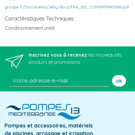
groupe.fr/Documents/Jetly/docs/FRA_BD_COM04199800166.pdf
Caractéristiques Techniques :
Conditionnement
unité
Inscrivez vous & recevez
les nouveautés
produits et promotions
ok
Pompes et accessoires, matériels
de piscines, arrosage et irrigation,