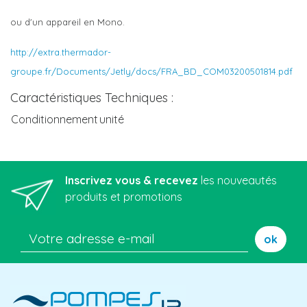
ou d'un appareil en Mono.
http://extra.thermador-
groupe.fr/Documents/Jetly/docs/FRA_BD_COM03200501814.pdf
Caractéristiques Techniques :
Conditionnement
unité
Inscrivez vous & recevez
les nouveautés
produits et promotions
ok