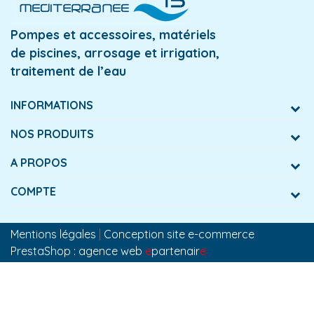
Pompes et accessoires, matériels
de piscines, arrosage et irrigation,
traitement de l’eau
INFORMATIONS
NOS PRODUITS
A PROPOS
COMPTE
Mentions légales
|
Conception site e-commerce
PrestaShop : agence web
e
partenair
e