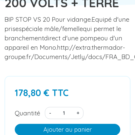
200 VOLTS + TERRE
BIP STOP VS 20 Pour vidange.Equipé d'une
prisespéciale mâle/femellequi permet le
branchementdirect d'une pompeou d'un
appareil en Mono.http://extra.thermador-
groupe.fr/Documents/Jetly/docs/FRA_BD_C
178,80 € TTC
Quantité
-
+
Ajouter au panier