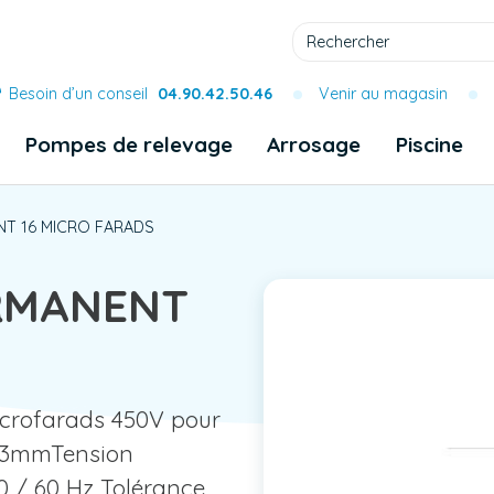
Besoin d’un conseil
04.90.42.50.46
Venir au magasin
Pompes de relevage
Arrosage
Piscine
T 16 MICRO FARADS
RMANENT
icrofarads 450V pour
 6.3mmTension
0 / 60 Hz Tolérance