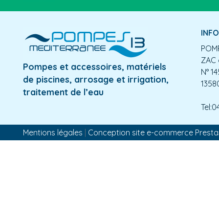
INF
POMP
ZAC 
Pompes et accessoires, matériels
N° 14
de piscines, arrosage et irrigation,
1358
traitement de l’eau
Tel:0
Mentions légales
|
Conception site e-commerce Prest