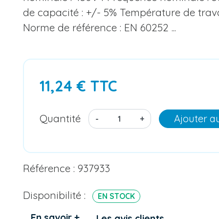
de capacité : +/- 5% Température de trava
Norme de référence : EN 60252 ...
11,24 € TTC
Quantité
Ajouter a
-
+
Référence : 937933
Disponibilité :
EN STOCK
En savoir +
Les avis clients