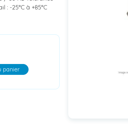
il : -25°C à +85°C
u panier