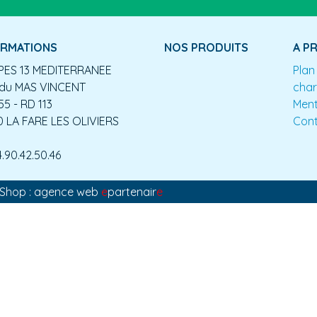
ORMATIONS
NOS PRODUITS
A P
ES 13 MEDITERRANEE
Plan
du MAS VINCENT
char
55 - RD 113
Ment
0 LA FARE LES OLIVIERS
Con
4.90.42.50.46
aShop : agence web
e
partenair
e