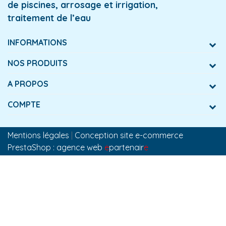
de piscines, arrosage et irrigation,
traitement de l’eau
INFORMATIONS
NOS PRODUITS
A PROPOS
COMPTE
Mentions légales
|
Conception site e-commerce
PrestaShop : agence web
e
partenair
e