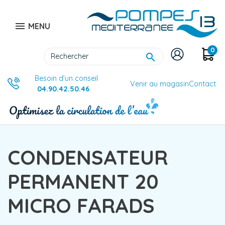

MENU
0

Besoin d’un conseil
Venir au magasin
Contact
04.90.42.50.46
CONDENSATEUR
PERMANENT 20
MICRO FARADS