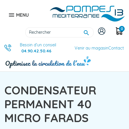

MENU
0

Besoin d’un conseil
Venir au magasin
Contact
04.90.42.50.46
CONDENSATEUR
PERMANENT 40
MICRO FARADS