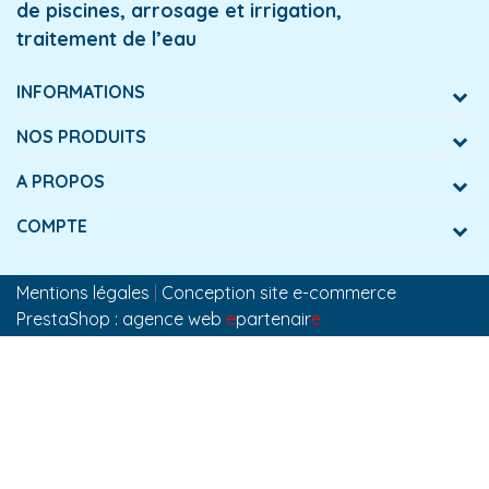
de piscines, arrosage et irrigation,
traitement de l’eau
INFORMATIONS
NOS PRODUITS
A PROPOS
COMPTE
Mentions légales
|
Conception site e-commerce
PrestaShop : agence web
e
partenair
e