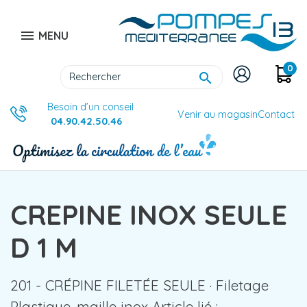

MENU
0

Besoin d’un conseil
Venir au magasin
Contact
04.90.42.50.46
CREPINE INOX SEULE
D 1 M
201 - CRÉPINE FILETÉE SEULE · Filetage
Plastique· maille inox Article lié :