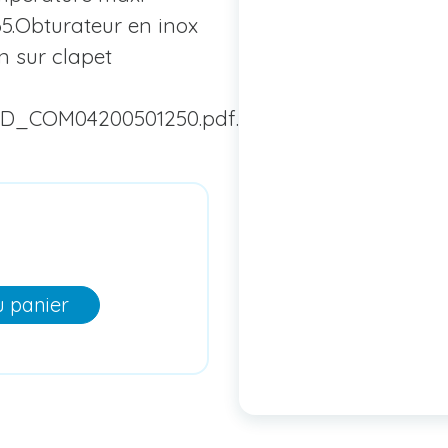
65.Obturateur en inox
on sur clapet
D_COM04200501250.pdf...
u panier