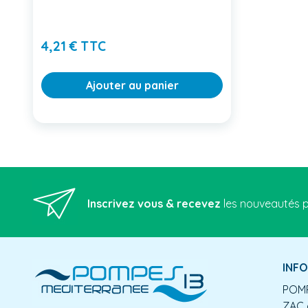
Prix
4,21 € TTC
Ajouter au panier
Inscrivez vous & recevez
les nouveautés p
INF
POMP
ZAC 