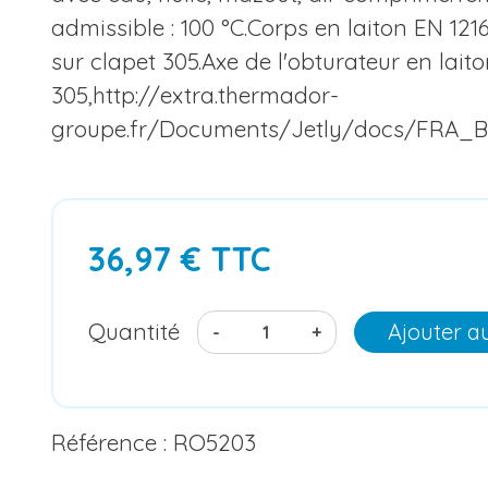
admissible : 100 °C.Corps en laiton EN 121
sur clapet 305.Axe de l'obturateur en lait
305,http://extra.thermador-
groupe.fr/Documents/Jetly/docs/FRA_B
36,97 € TTC
Quantité
Ajouter a
-
+
Référence : RO5203