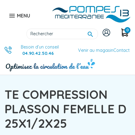

MENU
0

Besoin d’un conseil
Venir au magasin
Contact
04.90.42.50.46
TE COMPRESSION
PLASSON FEMELLE D
25X1/2X25