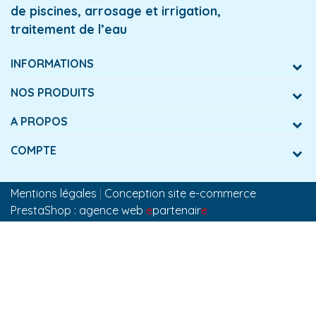
de piscines, arrosage et irrigation,
traitement de l’eau
INFORMATIONS
NOS PRODUITS
A PROPOS
COMPTE
Mentions légales
|
Conception site e-commerce
PrestaShop : agence web
e
partenair
e