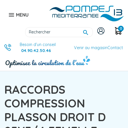

MENU
0

Besoin d’un conseil
Venir au magasin
Contact
04.90.42.50.46
RACCORDS
COMPRESSION
PLASSON DROIT D