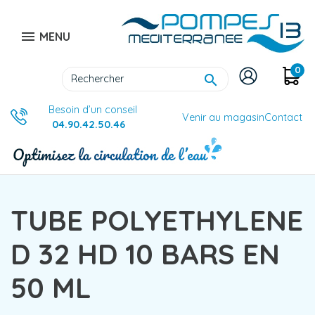

MENU
0

Besoin d’un conseil
Venir au magasin
Contact
04.90.42.50.46
TUBE POLYETHYLENE
D 32 HD 10 BARS EN
50 ML