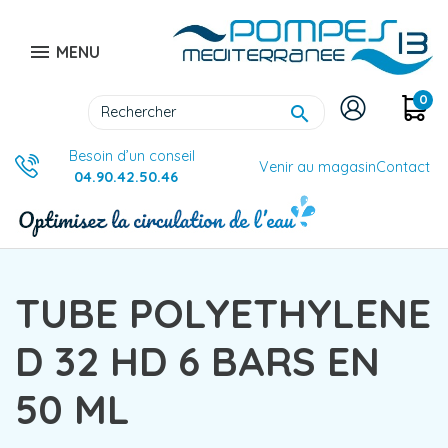

MENU
0

Besoin d’un conseil
Venir au magasin
Contact
04.90.42.50.46
TUBE POLYETHYLENE
D 32 HD 6 BARS EN
50 ML