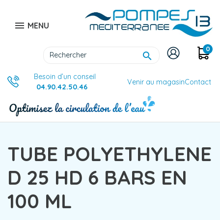

MENU
0

Besoin d’un conseil
Venir au magasin
Contact
04.90.42.50.46
TUBE POLYETHYLENE
D 25 HD 6 BARS EN
100 ML