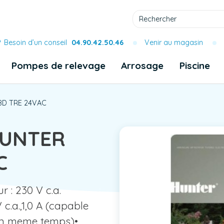
Besoin d’un conseil
04.90.42.50.46
Venir au magasin
Pompes de relevage
Arrosage
Piscine
D TRE 24VAC
UNTER
C
 : 230 V c.a.
 c.a.,1,0 A (capable
 en meme temps)•