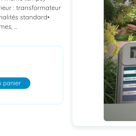
erieur : transformateur
nalités standard•
es, ...
u panier