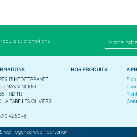
roduits et promotions
ORMATIONS
NOS PRODUITS
A P
ES 13 MEDITERRANEE
Plan
du MAS VINCENT
char
55 - RD 113
Ment
0 LA FARE LES OLIVIERS
Con
4.90.42.50.46
aShop : agence web
e
partenair
e