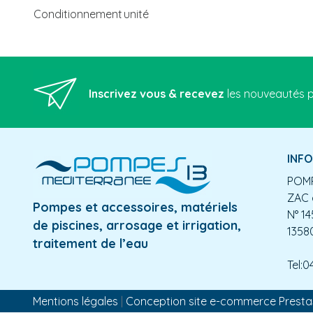
Conditionnement
unité
Inscrivez vous & recevez
les nouveautés p
INF
POMP
ZAC 
Pompes et accessoires, matériels
N° 14
de piscines, arrosage et irrigation,
1358
traitement de l’eau
Tel:0
Mentions légales
|
Conception site e-commerce Prest