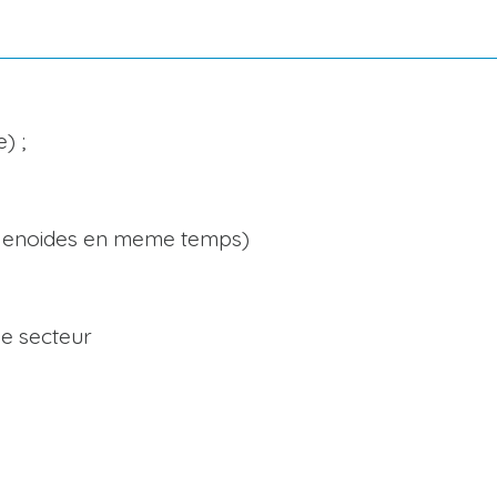
) ;
 solenoides en meme temps)
se secteur