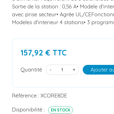
Sortie de la station : 0,56 A• Modele d'int
avec prise secteur• Agrée UL/CEFonction
Modeles d'interieur 4 stations• 3 programm
157,92 € TTC
Quantité
Ajouter a
-
+
Référence : XCORE8DE
Disponibilité :
EN STOCK