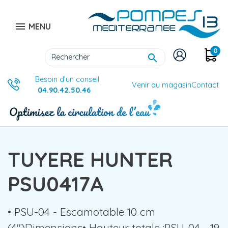

MENU
0

Besoin d’un conseil
Venir au magasin
Contact
04.90.42.50.46
TUYERE HUNTER
PSU0417A
• PSU-04 - Escamotable 10 cm
(4")Dimensions• Hauteur totale :PSU-04 - 19