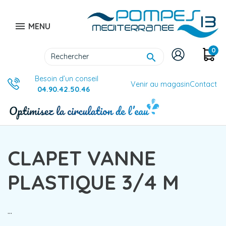

MENU
0

Besoin d’un conseil
Venir au magasin
Contact
04.90.42.50.46
CLAPET VANNE
PLASTIQUE 3/4 M
...