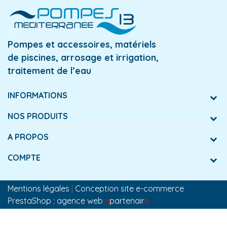
Pompes et accessoires, matériels
de piscines, arrosage et irrigation,
traitement de l’eau
INFORMATIONS
NOS PRODUITS
A PROPOS
COMPTE
Mentions légales
|
Conception site e-commerce
PrestaShop : agence web
e
partenair
e