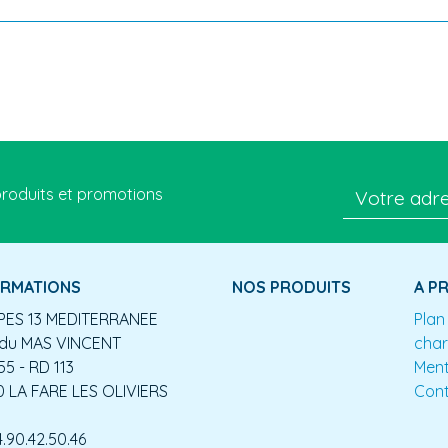
roduits et promotions
ORMATIONS
NOS PRODUITS
A P
ES 13 MEDITERRANEE
Plan
du MAS VINCENT
char
55 - RD 113
Ment
0 LA FARE LES OLIVIERS
Con
4.90.42.50.46