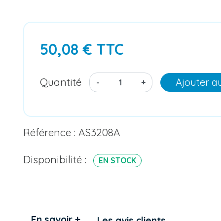
50,08 € TTC
Quantité
Ajouter a
-
+
Référence : AS3208A
Disponibilité :
EN STOCK
En savoir +
Les avis clients