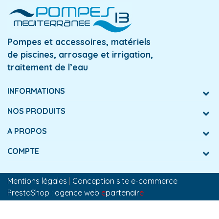
Pompes et accessoires, matériels
de piscines, arrosage et irrigation,
traitement de l’eau
INFORMATIONS
NOS PRODUITS
A PROPOS
COMPTE
Mentions légales
|
Conception site e-commerce
PrestaShop : agence web
e
partenair
e