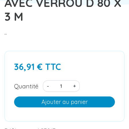
AVEC VERROU D 80 X
3 M
...
36,91 € TTC
Quantité
-
+
Ajouter au panier