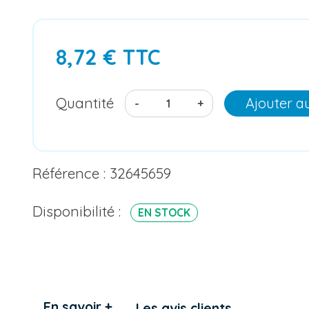
8,72 € TTC
Quantité
Ajouter a
-
+
Référence : 32645659
Disponibilité :
EN STOCK
En savoir +
Les avis clients