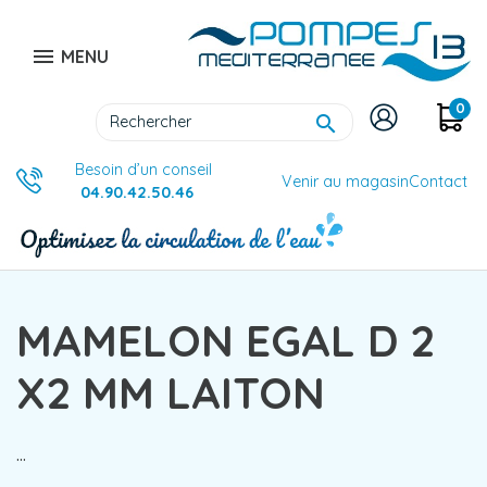

MENU
0

Besoin d’un conseil
Venir au magasin
Contact
04.90.42.50.46
MAMELON EGAL D 2
X2 MM LAITON
...