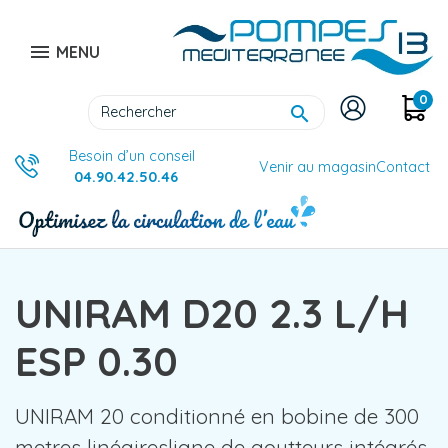

MENU
0

Besoin d’un conseil
Venir au magasin
Contact
04.90.42.50.46
UNIRAM D20 2.3 L/H
ESP 0.30
UNIRAM 20 conditionné en bobine de 300
metres linéairesligne de goutteurs intégrés